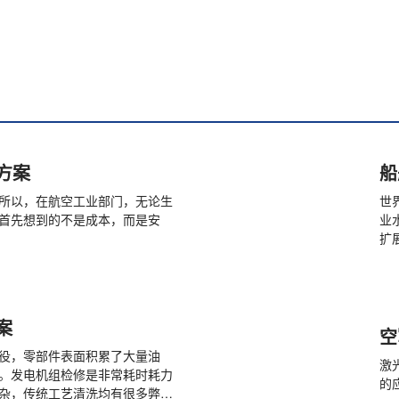
方案
船
所以，在航空工业部门，无论生
世
首先想到的不是成本，而是安
业
扩
案
空
役，零部件表面积累了大量油
激
。发电机组检修是非常耗时耗力
的
杂，传统工艺清洗均有很多弊