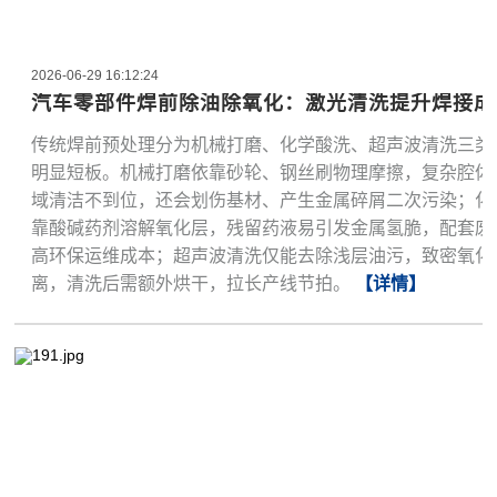
2026-06-29 16:12:24
汽车零部件焊前除油除氧化：激光清洗提升焊接成
传统焊前预处理分为机械打磨、化学酸洗、超声波清洗三类
明显短板。机械打磨依靠砂轮、钢丝刷物理摩擦，复杂腔体
域清洁不到位，还会划伤基材、产生金属碎屑二次污染；化
靠酸碱药剂溶解氧化层，残留药液易引发金属氢脆，配套废
高环保运维成本；超声波清洗仅能去除浅层油污，致密氧化
离，清洗后需额外烘干，拉长产线节拍。
【详情】