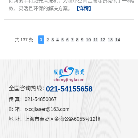
创新的手持激光清洗机，为狭小空间金属除锈提供了一种高
效、灵活且环保的解决方案。
【详情】
共 137 条
1
2
3
4
5
6
7
8
9
10
11
12
13
14
021-54155658
全国咨询热线：
传 真：021-54850067
邮 箱：rxccjlaser@163.com
地 址：上海市奉贤区金海公路6055号12幢