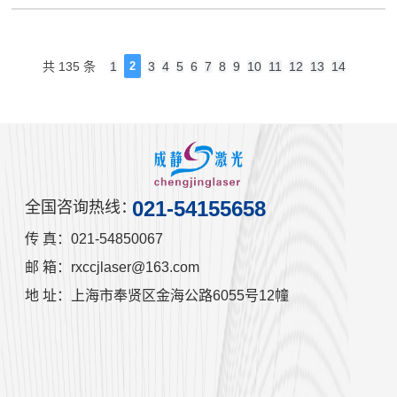
共 135 条
1
2
3
4
5
6
7
8
9
10
11
12
13
14
021-54155658
全国咨询热线：
传 真：021-54850067
邮 箱：rxccjlaser@163.com
地 址：上海市奉贤区金海公路6055号12幢