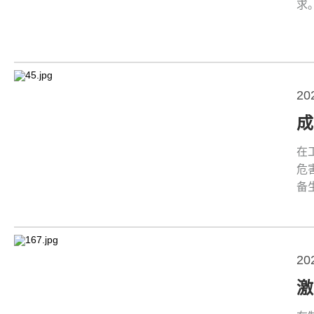
求
20
在
危
备
20