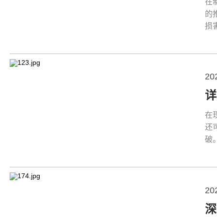
在
的
损
来
20
在
还
破
20