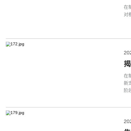
在
对
20
在
新
阶
20