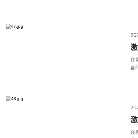
20
在
备
20
在