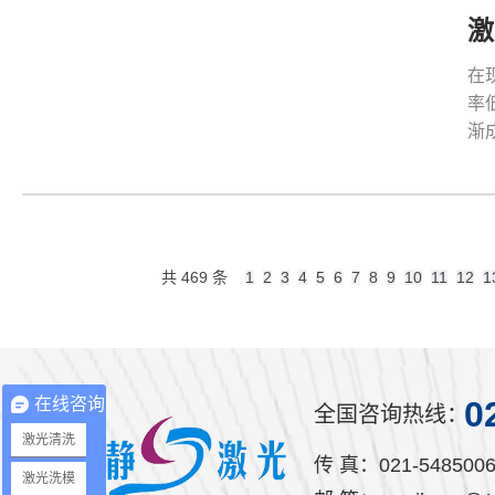
在
率
渐
共 469 条
1
2
3
4
5
6
7
8
9
10
11
12
1
0
在线咨询
全国咨询热线：
激光清洗
传 真：021-5485006
激光洗模