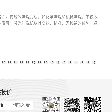
寿命。传统的清洗方法，如化学清洗和机械清洗，不仅效
的发展，激光清洗机以其高效、精准、无残留的优势，逐
32
33
34
35
36
37
38
39
40
41
42
43
44
45
46
47
报价
话