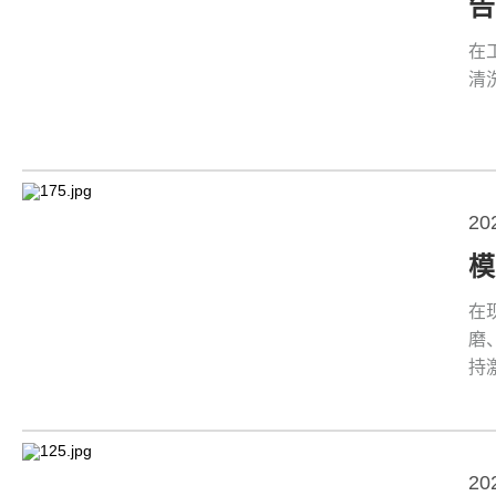
在
清
20
在
磨
持
20