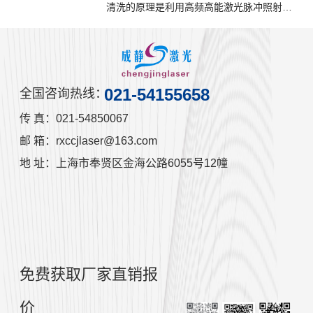
清洗的原理是利用高频高能激光脉冲照射工
件表面，涂覆层可以瞬间吸收聚焦的激光能
量，使表面的油污、锈斑或涂层发生瞬间蒸
发或剥离，高速有效地清除表面附着物或表
面涂层的清洁方式，而作用时间很短的激光
脉冲，在适当的参数下不会伤害金属基材。
021-54155658
全国咨询热线：
传 真：021-54850067
邮 箱：rxccjlaser@163.com
地 址：上海市奉贤区金海公路6055号12幢
免费获取厂家直销报
价