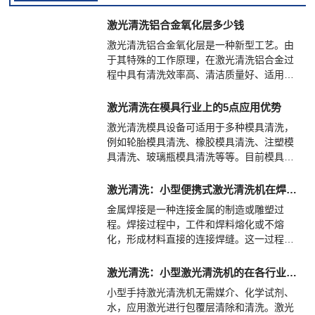
激光清洗铝合金氧化层多少钱
激光清洗铝合金氧化层是一种新型工艺。由
于其特殊的工作原理，在激光清洗铝合金过
程中具有清洗效率高、清洁质量好、适用对
象广、基体损伤小、劳动强度低、不污染环
境和便于实现自动化等一系列优点。
激光清洗在模具行业上的5点应用优势
激光清洗模具设备可适用于多种模具清洗，
例如轮胎模具清洗、橡胶模具清洗、注塑模
具清洗、玻璃瓶模具清洗等等。目前模具行
业往往较为烦恼的是模具上的油污、胶层，
而一件好的产品的生产少不了一台好的模
激光清洗：小型便携式激光清洗机在焊后的清洗应用
具，只有干净的模具才能生产出一台合格的
金属焊接是一种连接金属的制造或雕塑过
产品。
程。焊接过程中，工件和焊料熔化或不熔
化，形成材料直接的连接焊缝。这一过程
中，通常还需要施加压力来接合焊件。
激光清洗：小型激光清洗机的在各行业的应用优势
小型手持激光清洗机无需媒介、化学试剂、
水，应用激光进行包覆层清除和清洗。激光