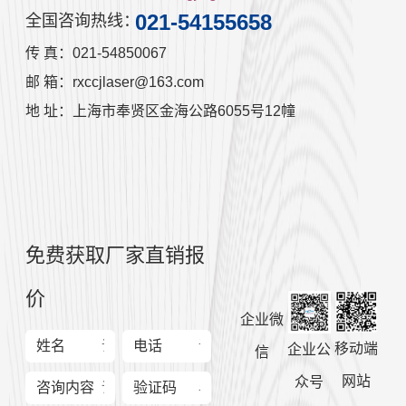
021-54155658
全国咨询热线：
传 真：021-54850067
邮 箱：rxccjlaser@163.com
地 址：上海市奉贤区金海公路6055号12幢
免费获取厂家直销报
价
企业微
姓名
电话
移动端
企业公
信
网站
众号
咨询内容
验证码