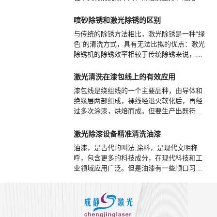
象广、基体损伤小、劳动强度低、不污染环
境和便于实现自动化等一系列优点。
喷砂除锈和激光除锈的区别
与传统的除锈方法相比，激光除锈是一种“绿
色”的清洗方式，具有无法比拟的优点：激光
除锈机的除锈效率相较于传统除锈来说，除
锈效率大幅度提升，无需使用任何化学药剂
和清洗液，清洗下来的废料基本上都是固体
激光清洗在漆包线上的有效应用
粉末，体积小，易于存放，可吸附回收，无
漆包线是绕组线的一个主要品种，由导体和
光化学反应、不会产生噪音和环境污染，同
绝缘层两部组成，裸线经退火软化后，再经
时又不损害操作人员的健康，易于实现自动
过多次涂漆，烘焙而成。但要生产出既符合
化控制，实现远距离遥控清洗。
标准要求，又满足客户要求的产品并不容
易，它受原材料质量，工艺参数，生产设
激光除漆设备精准清洗油漆
备，环境等因素影响，因此，各种漆包线的
油漆，是古代的叫法;涂料，是现代文明称
质量特性各不相同，但都具备机械性能，化
呼，包含更多的科技成分，在现代科技和工
学性能，电性能，热性能四大性能。
业领域应用广泛。但是油漆有一些顺口习惯
性称呼还是保留下来，如乳胶漆、底漆、面
漆等。油漆是一种能牢固覆盖在物体表面，
起保护、装饰、标志和其他特殊用途的化学
混合物涂料。