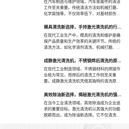
在汽车制造与维护领域，汽车金属件的清洁
工作至关重要。传统清洁方法如机械打磨、
化学腐蚀等，不仅效率低下、对基材损伤
大，还会造成环境污染。而激光清洗技术的
出现，为汽车金属件的清洁带来了革命性的
模具清洗新选择，手持激光清洗机的行业应用及优势
解决方案。成静激光作为激光清洗设备的专
在现代工业生产中，模具的清洗和维护是确
业制造商，其设备在汽车金属件零损伤清洁
保产品质量和生产效率的关键环节。传统的
中发挥着重要作用。
清洗方法，如化学溶剂清洗、机械打磨、喷
砂等，不仅效率低下，还可能对模具表面造
成损伤，同时带来环境污染和高昂的维护成
成静激光清洗机，不锈钢焊后清洗的原理和优势
本。随着激光技术的发展，手持激光清洗机
在现代工业制造领域，不锈钢材料的焊接作
以其高效、便捷、环保等优势，逐渐成为模
业极为常见，而焊后的清洗工作则至关重
具清洗领域的新宠。
要。成静激光清洗机凭借其独特的清洗原
理，在这一环节中展现出了无可比拟的优
势，成为了现代工业制造中不可或缺的设
高效除油新选择，揭秘激光清洗机的强大功能
备。
在当今工业清洗领域，高效除油成为企业追
求的重要目标。激光清洗机以其强大的功能
脱颖而出，成为除油新选择。它不仅清洗效
率高，而且环保节能，为工业清洗带来了革
命性的改变。我们应积极推广和应用这一新