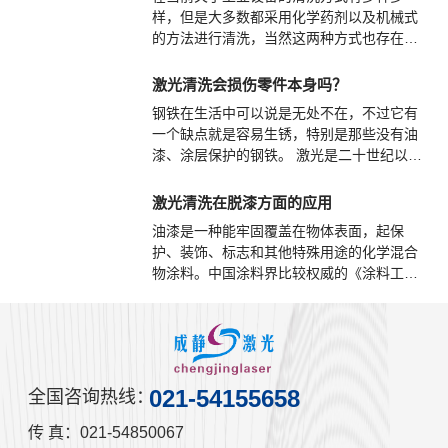
样，但是大多数都采用化学药剂以及机械式
的方法进行清洗，当然这两种方式也存在不
同程度的弊端。尤其是整个社会都非常注重
对环境保护的情况下，采用化学品清洗必然
激光清洗会损伤零件本身吗？
会产生大量的污染。而使用机械式的方法成
钢铁在生活中可以说是无处不在，不过它有
本上就显得过于高昂，那么在此时就有必要
一个缺点就是容易生锈，特别是那些没有油
使用工业激光清洗，那么该设备的优点是什
漆、涂层保护的钢铁。 激光是二十世纪以来
么?
继核能、电脑、半导体之后，人类的又一重
大发明，在很多领域上被广泛使用，激光被
激光清洗在脱漆方面的应用
称为最快的刀，最准的尺，最亮的光。
油漆是一种能牢固覆盖在物体表面，起保
护、装饰、标志和其他特殊用途的化学混合
物涂料。中国涂料界比较权威的《涂料工
艺》一书是这样定义的：“涂料是一种材料，
这种材料可以用不同的施工工艺涂覆在物件
表面，形成粘附牢固、具有一定强度、连续
的固态薄膜。这样形成的膜通称涂膜，又称
漆膜或涂层。”
021-54155658
全国咨询热线：
传 真：021-54850067