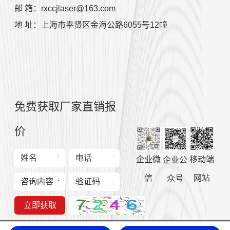
邮 箱：rxccjlaser@163.com
地 址：上海市奉贤区金海公路6055号12幢
免费获取厂家直销报
价
姓名
电话
企业微
移动端
企业公
信
网站
众号
咨询内容
验证码
立即获取