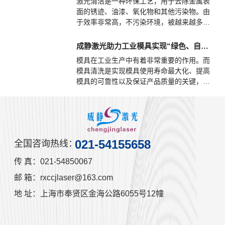
激光清洁是一种环保工艺，用于去除金属表
的固态薄膜。这样形成的膜通称涂膜，又称
面的锈迹、油漆、氧化物和其他污染物。由
漆膜或涂层。”
于效率非常高，不污染环境，被越来越多的
企业使用。
成静激光助力工业模具实现“绿色、自动化”清洗
模具在工业生产中有着非常重要的作用。而
模具清洗是实现模具使用寿命最大化、提高
模具的可靠性以及保证产品质量的关键，模
具清洗是模具保养维护中的一道关键工序，
也是制约模具维护的瓶颈。因为模具制造开
发的速度远快于模具清洗的速度，而模具经
过快速清洗后马上又要准备进行下一次的生
产，这样留给模具清洗的时间就相当有限，
021-54155658
全国咨询热线：
而选对一种有利的清洗模具方式更为重要，
因为它不仅能够保证后续生产产品的质量、
传 真：021-54850067
模具的维护清洗，还能够帮助企业提高工作
效率。
邮 箱：rxccjlaser@163.com
地 址：上海市奉贤区金海公路6055号12幢