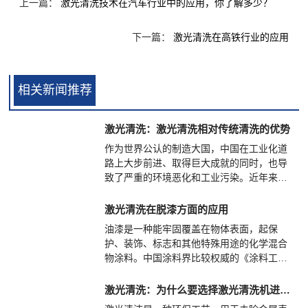
上一篇：
激光清洗技术在汽车行业中的应用，你了解多少？
下一篇：
激光清洗在高铁行业的应用
相关新闻推荐
激光清洗：激光清洗相对传统清洗的优势
作为世界公认的制造大国，中国在工业化道
路上大步前进、取得巨大成就的同时，也导
致了严重的环境恶化和工业污染。近年来，
我国环境保护法规要求越来越严格，导致一
些企业被关停整改。一刀切的环保风暴对经
激光清洗在脱漆方面的应用
济带来一些影响，改变传统的污染生产模式
油漆是一种能牢固覆盖在物体表面，起保
才是关键。随着技术的进步，人们逐渐探索
护、装饰、标志和其他特殊用途的化学混合
出各种有利于环境保护的技术，激光清洗技
物涂料。中国涂料界比较权威的《涂料工
术就是其中之一。
艺》一书是这样定义的：“涂料是一种材料，
这种材料可以用不同的施工工艺涂覆在物件
激光清洗：为什么要选择激光清洗机进行除锈
表面，形成粘附牢固、具有一定强度、连续