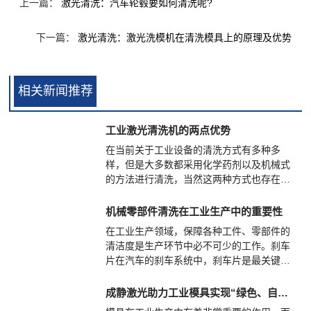
上一篇：
激光清洗：汽车轮毂要如何清洗呢?
下一篇：
激光清洗：激光洗模机在清洗模具上的原理及优势
相关新闻推荐
工业激光清洗机的两点优势
在当前关于工业设备的清洗方式有多种多
样，但是大多数都采用化学药剂以及机械式
的方法进行清洗，当然这两种方式也存在不
同程度的弊端。尤其是整个社会都非常注重
对环境保护的情况下，采用化学品清洗必然
机械零部件清洗在工业生产中的重要性
会产生大量的污染。而使用机械式的方法成
在工业生产领域，保障各种工件、零部件的
本上就显得过于高昂，那么在此时就有必要
清洁度是生产环节中必不可少的工作。刹车
使用工业激光清洗，那么该设备的优点是什
片在汽车的刹车系统中，刹车片是最关键的
么?
安全零件，所有刹车效果的好坏都是刹车片
起决定性作用，所以说好的刹车片是人和汽
成静激光助力工业模具实现“绿色、自动化”清洗
车的保护神。