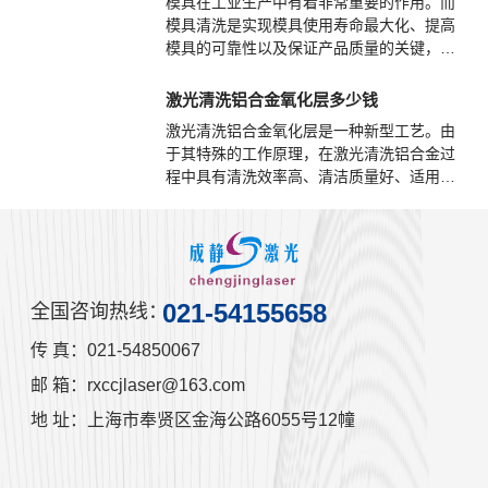
模具在工业生产中有着非常重要的作用。而
模具清洗是实现模具使用寿命最大化、提高
模具的可靠性以及保证产品质量的关键，模
具清洗是模具保养维护中的一道关键工序，
也是制约模具维护的瓶颈。因为模具制造开
激光清洗铝合金氧化层多少钱
发的速度远快于模具清洗的速度，而模具经
激光清洗铝合金氧化层是一种新型工艺。由
过快速清洗后马上又要准备进行下一次的生
于其特殊的工作原理，在激光清洗铝合金过
产，这样留给模具清洗的时间就相当有限，
程中具有清洗效率高、清洁质量好、适用对
而选对一种有利的清洗模具方式更为重要，
象广、基体损伤小、劳动强度低、不污染环
因为它不仅能够保证后续生产产品的质量、
境和便于实现自动化等一系列优点。
模具的维护清洗，还能够帮助企业提高工作
效率。
021-54155658
全国咨询热线：
传 真：021-54850067
邮 箱：rxccjlaser@163.com
地 址：上海市奉贤区金海公路6055号12幢